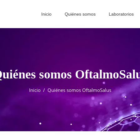
Inicio
Quiénes somos
Laboratorios
uiénes somos OftalmoSal
Inicio
/
Quiénes somos OftalmoSalus